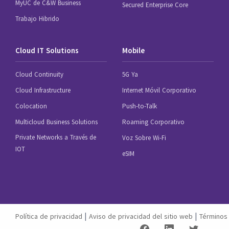
MyUC de C&W Business
Secured Enterprise Core
Trabajo Hibrido
Cloud IT Solutions
Mobile
Cloud Continuity
5G Ya
Cloud Infrastructure
Internet Móvil Corporativo
Colocation
Push-to-Talk
Multicloud Business Solutions
Roaming Corporativo
Private Networks a Través de
Voz Sobre Wi-Fi
IOT
eSIM
|
|
Política de privacidad
Aviso de privacidad del sitio web
Términos 