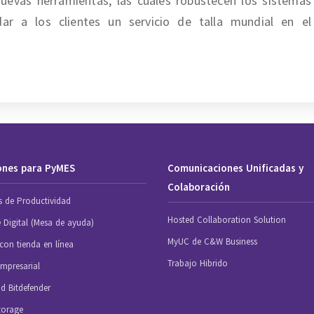
uevas herramientas, las cuales robustecen los sistemas
dar a los clientes un servicio de talla mundial en el
ones para PyMES
Comunicaciones Unificadas y
Colaboración
s de Productividad
Hosted Collaboration Solution
e Digital (Mesa de ayuda)
MyUC de C&W Business
con tienda en línea
Trabajo Hibrido
mpresarial
d Bitdefender
torage