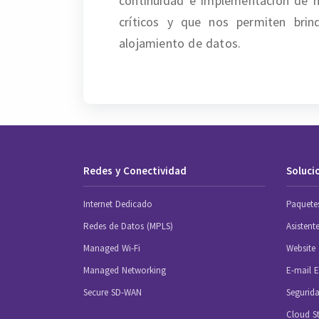
continuidad e implementación de n
críticos y que nos permiten brin
alojamiento de datos.
Redes y Conectividad
Soluci
Internet Dedicado
Paquete
Redes de Datos (MPLS)
Asistent
Managed Wi-Fi
Website 
Managed Networking
E-mail E
Secure SD-WAN
Segurida
Cloud S