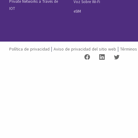
Private Networks a Través de
Voz Sobre Wi-Fi
IOT
eSIM
|
|
Política de privacidad
Aviso de privacidad del sitio web
Términos 