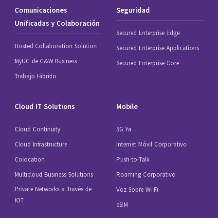
Comunicaciones
Seguridad
Unificadas y Colaboración
Secured Enterprise Edge
Hosted Collaboration Solution
Secured Enterprise Applications
MyUC de C&W Business
Secured Enterprise Core
Trabajo Hibrido
Cloud IT Solutions
Mobile
Cloud Continuity
5G Ya
Cloud Infrastructure
Internet Móvil Corporativo
Colocation
Push-to-Talk
Multicloud Business Solutions
Roaming Corporativo
Private Networks a Través de
Voz Sobre Wi-Fi
IOT
eSIM