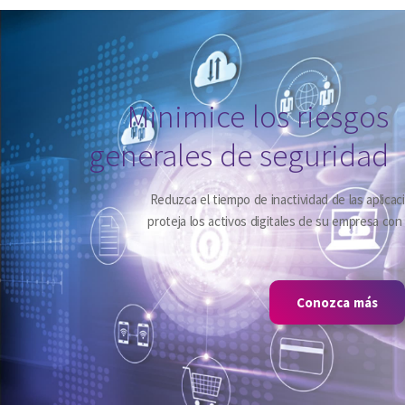
Minimice los riesgos
generales de seguridad
nes y, sobre todo,
Reduzca el tiempo de inactividad de las aplicac
Secured Enterprise
proteja los activos digitales de su empresa co
Core.
Conozca más