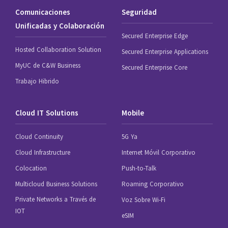
Comunicaciones
Seguridad
Unificadas y Colaboración
Secured Enterprise Edge
Hosted Collaboration Solution
Secured Enterprise Applications
MyUC de C&W Business
Secured Enterprise Core
Trabajo Hibrido
Cloud IT Solutions
Mobile
Cloud Continuity
5G Ya
Cloud Infrastructure
Internet Móvil Corporativo
Colocation
Push-to-Talk
Multicloud Business Solutions
Roaming Corporativo
Private Networks a Través de
Voz Sobre Wi-Fi
IOT
eSIM