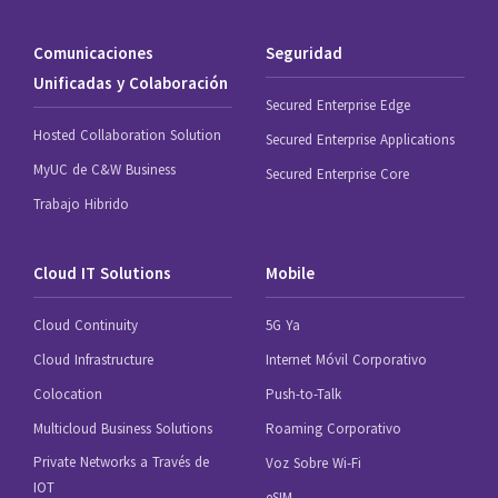
Comunicaciones
Seguridad
Unificadas y Colaboración
Secured Enterprise Edge
Hosted Collaboration Solution
Secured Enterprise Applications
MyUC de C&W Business
Secured Enterprise Core
Trabajo Hibrido
Cloud IT Solutions
Mobile
Cloud Continuity
5G Ya
Cloud Infrastructure
Internet Móvil Corporativo
Colocation
Push-to-Talk
Multicloud Business Solutions
Roaming Corporativo
Private Networks a Través de
Voz Sobre Wi-Fi
IOT
eSIM