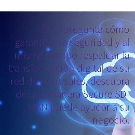
Si se pregunta cómo
garantizar la seguridad y al
mismo tiempo respaldar la
transformación digital de su
red de sucursales, descubra
de qué manera Secure SD-
WAN puede ayudar a su
negocio.