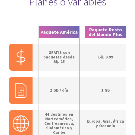
Planes o variables
Paquete Resto
Paquete América
del Mundo Plus
e
GRATIS con
paquetes desde
Bl/. 9.99
Bl/. 25
2 GB / día
1 GB
44 destinos en
Norteamérica,
Europa, Asia, África
Centroamérica,
y Oceanía
Sudamérica y
Caribe