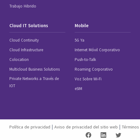
Trabajo Hibrido
Cloud IT Solutions
Mobile
Cloud Continuity
5G Ya
Cloud Infrastructure
Internet Móvil Corporativo
Colocation
Push-to-Talk
Multicloud Business Solutions
Roaming Corporativo
Private Networks a Través de
Voz Sobre Wi-Fi
IOT
eSIM
|
|
Política de privacidad
Aviso de privacidad del sitio web
Términos 