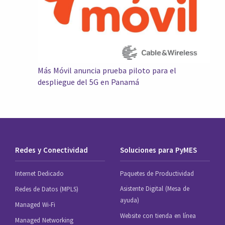
Más Móvil anuncia prueba piloto para el
despliegue del 5G en Panamá
Redes y Conectividad
Soluciones para PyMES
Internet Dedicado
Paquetes de Productividad
Asistente Digital (Mesa de
Redes de Datos (MPLS)
ayuda)
Managed Wi-Fi
Website con tienda en línea
Managed Networking