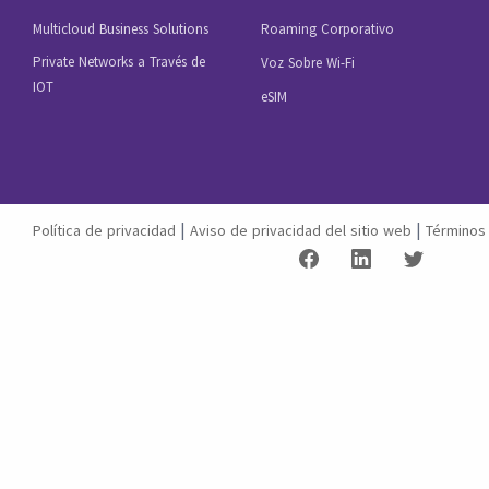
Multicloud Business Solutions
Roaming Corporativo
Private Networks a Través de
Voz Sobre Wi-Fi
IOT
eSIM
|
|
Política de privacidad
Aviso de privacidad del sitio web
Términos 