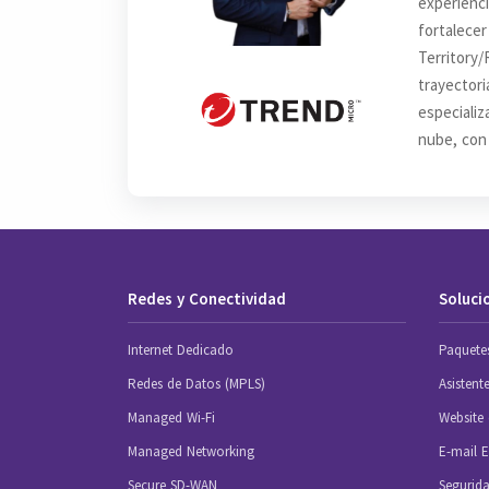
experienc
fortalec
Territory
trayecto
especiali
nube, con 
Redes y Conectividad
Soluci
Internet Dedicado
Paquete
Redes de Datos (MPLS)
Asistent
Managed Wi-Fi
Website 
Managed Networking
E-mail E
Secure SD-WAN
Segurida