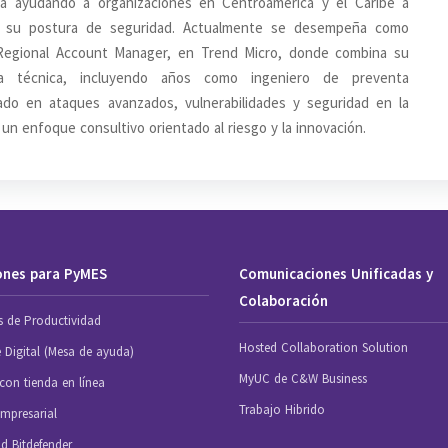
ia ayudando a organizaciones en Centroamérica y el Caribe a
er su postura de seguridad. Actualmente se desempeña como
/Regional Account Manager, en Trend Micro, donde combina su
ria técnica, incluyendo años como ingeniero de preventa
zado en ataques avanzados, vulnerabilidades y seguridad en la
un enfoque consultivo orientado al riesgo y la innovación.
ones para PyMES
Comunicaciones Unificadas y
Colaboración
s de Productividad
Hosted Collaboration Solution
e Digital (Mesa de ayuda)
MyUC de C&W Business
con tienda en línea
Trabajo Hibrido
mpresarial
d Bitdefender